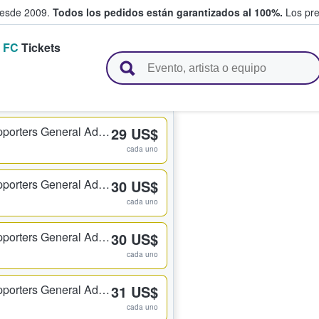
desde 2009.
Todos los pedidos están garantizados al 100%.
Los pre
s FC
Tickets
adas entre fans
Emerald City Supporters General Admission
29 US$
cada uno
Emerald City Supporters General Admission
30 US$
cada uno
Emerald City Supporters General Admission
30 US$
cada uno
Emerald City Supporters General Admission
31 US$
cada uno