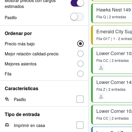
Mostrar precios con cargos
estimados
Hawks Nest 149
Fila
Q
2 entradas
Pasillo
Ordenar por
Fila
G17
1 - 2 entra
Precio más bajo
Lower Corner 10
Mejor relación calidad-precio
Fila
CC
2 entradas
Mejores asientos
Fila
Lower Corner 14
Características
Fila
Z
2 entradas
Pasillo
Lower Corner 10
Tipo de entrada
Fila
CC
2 entradas
Imprimir en casa