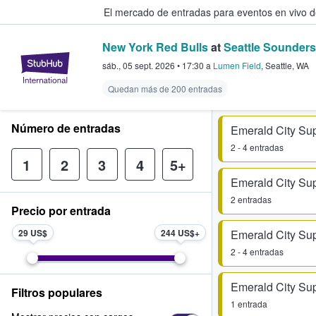
El mercado de entradas para eventos en vivo 
New York Red Bulls
at
Seattle Sounder
StubHub: compra y venta de entr
sáb., 05 sept. 2026
•
17:30
a
Lumen Field
,
Seattle
,
WA
Quedan más de 200 entradas
Número de entradas
2 - 4 entradas
1
2
3
4
5+
2 entradas
Precio por entrada
29 US$
244 US$
2 - 4 entradas
Filtros populares
1 entrada