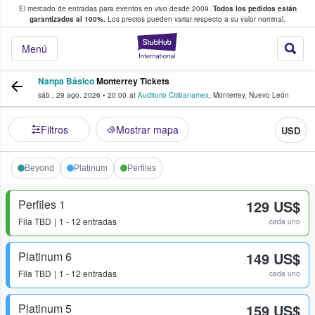
El mercado de entradas para eventos en vivo desde 2009.
Todos los pedidos están
 y venta de entradas entre fans
garantizados al 100%.
Los precios pueden variar respecto a su valor nominal.
StubHub: compra y
Menú
Nanpa Básico
Monterrey Tickets
sáb., 29 ago. 2026
•
20:00
at
Auditorio Citibanamex
,
Monterrey
,
Nuevo León
Filtros
Mostrar mapa
USD
Beyond
Platinum
Perfiles
Perfiles 1
129 US$
Fila
TBD
1 - 12 entradas
cada uno
Platinum 6
149 US$
Fila
TBD
1 - 12 entradas
cada uno
Platinum 5
159 US$