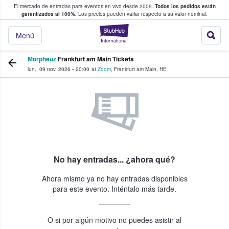
El mercado de entradas para eventos en vivo desde 2009.
Todos los pedidos están
 y venta de entradas entre fans
garantizados al 100%.
Los precios pueden variar respecto a su valor nominal.
StubHub: compra y
Menú
Morpheuz
Frankfurt am Main Tickets
lun., 09 nov. 2026
•
20:00
at
Zoom
,
Frankfurt am Main
,
HE
No hay entradas... ¿ahora qué?
Ahora mismo ya no hay entradas disponibles
para este evento. Inténtalo más tarde.
O si por algún motivo no puedes asistir al