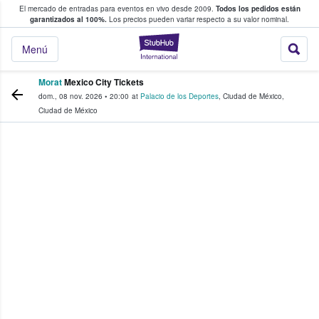
El mercado de entradas para eventos en vivo desde 2009.
Todos los pedidos están
 y venta de entradas entre fans
garantizados al 100%.
Los precios pueden variar respecto a su valor nominal.
StubHub: compra y
Menú
Morat
Mexico City Tickets
dom., 08 nov. 2026
•
20:00
at
Palacio de los Deportes
,
Ciudad de México
,
Ciudad de México