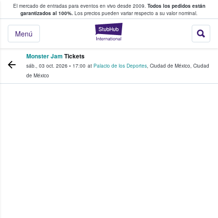
El mercado de entradas para eventos en vivo desde 2009.
Todos los pedidos están
 y venta de entradas entre fans
garantizados al 100%.
Los precios pueden variar respecto a su valor nominal.
StubHub: compra y
Menú
Monster Jam
Tickets
sáb., 03 oct. 2026
•
17:00
at
Palacio de los Deportes
,
Ciudad de México
,
Ciudad
de México