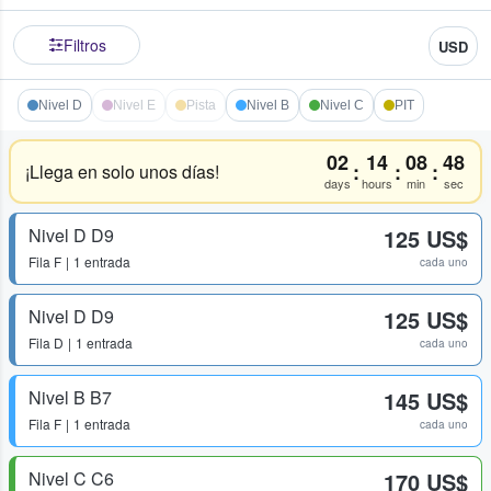
Filtros
USD
Nivel D
Nivel E
Pista
Nivel B
Nivel C
PIT
02
14
08
47
:
:
:
¡Llega en solo unos días!
days
hours
min
sec
Nivel D D9
125 US$
Fila
F
1 entrada
cada uno
Nivel D D9
125 US$
Fila
D
1 entrada
cada uno
Nivel B B7
145 US$
Fila
F
1 entrada
cada uno
Nivel C C6
170 US$