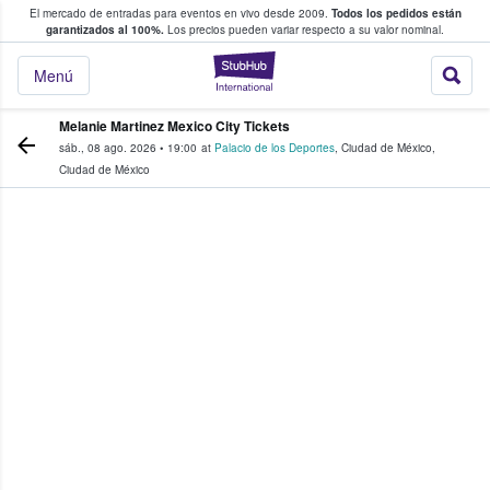
El mercado de entradas para eventos en vivo desde 2009.
Todos los pedidos están
 y venta de entradas entre fans
garantizados al 100%.
Los precios pueden variar respecto a su valor nominal.
StubHub: compra y
Menú
Melanie Martinez Mexico City Tickets
sáb., 08 ago. 2026
•
19:00
at
Palacio de los Deportes
,
Ciudad de México
,
Ciudad de México