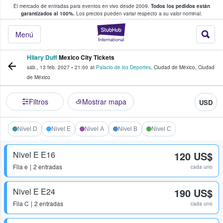
El mercado de entradas para eventos en vivo desde 2009.
Todos los pedidos están
 y venta de entradas entre fans
garantizados al 100%.
Los precios pueden variar respecto a su valor nominal.
StubHub: compra y
Menú
Hilary Duff
Mexico City Tickets
sáb., 13 feb. 2027
•
21:00
at
Palacio de los Deportes
,
Ciudad de México
,
Ciudad
de México
Filtros
Mostrar mapa
USD
Nivel D
Nivel E
Nivel A
Nivel B
Nivel C
Nivel E E16
120 US$
Fila
e
2 entradas
cada uno
Nivel E E24
190 US$
Fila
C
2 entradas
cada uno