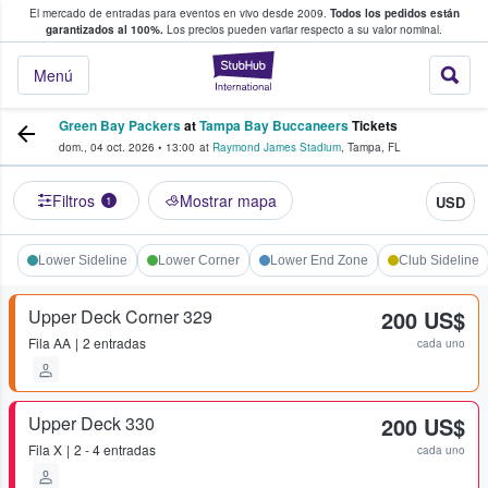
El mercado de entradas para eventos en vivo desde 2009.
Todos los pedidos están
 y venta de entradas entre fans
garantizados al 100%.
Los precios pueden variar respecto a su valor nominal.
StubHub: compra y
Menú
Green Bay Packers
at
Tampa Bay Buccaneers
Tickets
dom., 04 oct. 2026
•
13:00
at
Raymond James Stadium
,
Tampa
,
FL
Filtros
Mostrar mapa
USD
1
Lower Sideline
Lower Corner
Lower End Zone
Club Sideline
Upper Deck Corner 329
200 US$
Fila
AA
2 entradas
cada uno
Upper Deck 330
200 US$
Fila
X
2 - 4 entradas
cada uno