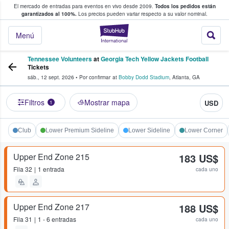
El mercado de entradas para eventos en vivo desde 2009.
Todos los pedidos están
 y venta de entradas entre fans
garantizados al 100%.
Los precios pueden variar respecto a su valor nominal.
StubHub: compra y
Menú
Tennessee Volunteers
at
Georgia Tech Yellow Jackets Football
Tickets
sáb., 12 sept. 2026
•
Por confirmar
at
Bobby Dodd Stadium
,
Atlanta
,
GA
Filtros
Mostrar mapa
USD
1
Club
Lower Premium Sideline
Lower Sideline
Lower Corner
Upper End Zone 215
183 US$
Fila
32
1 entrada
cada uno
Upper End Zone 217
188 US$
Fila
31
1 - 6 entradas
cada uno