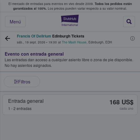
El mercado de entradas para eventos en vivo desde 2009.
Todos los pedidos están
 y venta de entradas entre fans
garantizados al 100%.
Los precios pueden variar respecto a su valor nominal.
StubHub: compra y
Menú
Francis Of Delirium
Edinburgh Tickets
sáb., 19 sept. 2026
•
19:00
at
The Mash House
,
Edinburgh
,
EDH
Evento con entrada general
Las entradas dan acceso a cualquier asiento libre o zona de pie disponible.
No hay asientos asignados.
Filtros
Entrada general
168 US$
1 - 2 entradas
cada uno