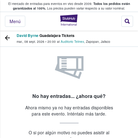
El mercado de entradas para eventos en vivo desde 2009.
Todos los pedidos están
 y venta de entradas entre fans
garantizados al 100%.
Los precios pueden variar respecto a su valor nominal.
StubHub: compra y
Menú
David Byrne
Guadalajara Tickets
mar., 08 sept. 2026
•
20:00
at
Auditorio Telmex
,
Zapopan
,
Jalisco
No hay entradas... ¿ahora qué?
Ahora mismo ya no hay entradas disponibles
para este evento. Inténtalo más tarde.
O si por algún motivo no puedes asistir al