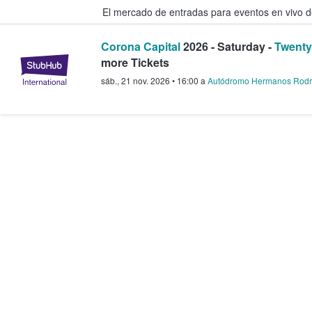
El mercado de entradas para eventos en vivo 
Corona Capital
2026 - Saturday -
Twenty
StubHub: compra y venta de entr
more Tickets
sáb., 21 nov. 2026
•
16:00
a
Autódromo Hermanos Rodr