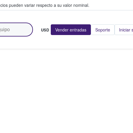
cios pueden variar respecto a su valor nominal.
Vender entradas
Soporte
Iniciar
USD