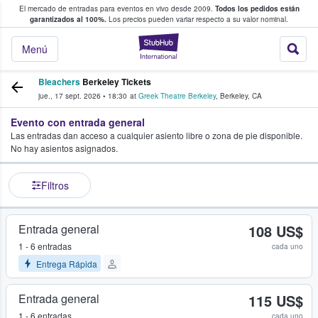
El mercado de entradas para eventos en vivo desde 2009.
Todos los pedidos están
 y venta de entradas entre fans
garantizados al 100%.
Los precios pueden variar respecto a su valor nominal.
StubHub: compra y
Menú
Bleachers
Berkeley Tickets
jue., 17 sept. 2026
•
18:30
at
Greek Theatre Berkeley
,
Berkeley
,
CA
Evento con entrada general
Las entradas dan acceso a cualquier asiento libre o zona de pie disponible.
No hay asientos asignados.
Filtros
Entrada general
108 US$
1 - 6 entradas
cada uno
Entrega Rápida
Entrada general
115 US$
1 - 6 entradas
cada uno