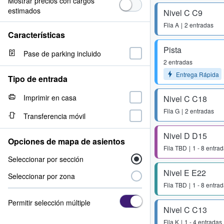
Mostrar precios con cargos
estimados
Nivel C C9
Fila
A
2 entradas
Características
Pista
Pase de parking incluido
2 entradas
Entrega Rápida
Tipo de entrada
Imprimir en casa
Nivel C C18
Fila
G
2 entradas
Transferencia móvil
Nivel D D15
Opciones de mapa de asientos
Fila
TBD
1 - 8 entra
Seleccionar por sección
Nivel E E22
Seleccionar por zona
Fila
TBD
1 - 8 entra
Permitir selección múltiple
Nivel C C13
Fila
K
1 - 4 entradas