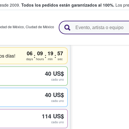
desde 2009.
Todos los pedidos están garantizados al 100%.
Los pre
adas entre fans
udad de México
,
Ciudad de México
06
09
19
57
:
:
:
os días!
days
hours
min
sec
40 US$
cada uno
40 US$
cada uno
114 US$
cada uno