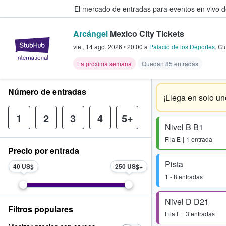
El mercado de entradas para eventos en vivo 
Arcángel
Mexico City Tickets
StubHub: compra y venta de entr
vie., 14 ago. 2026
•
20:00
a
Palacio de los Deportes
,
Ci
La próxima semana
Quedan 85 entradas
Número de entradas
¡Llega en solo un
1
2
3
4
5+
Nivel B B1
Fila
E
1 entrada
Precio por entrada
Pista
40 US$
250 US$
1 - 8 entradas
Nivel D D21
Filtros populares
Fila
F
3 entradas