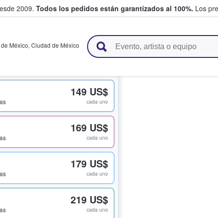
desde 2009.
Todos los pedidos están garantizados al 100%.
Los pre
adas entre fans
 de México
,
Ciudad de México
149 US$
das
cada uno
169 US$
das
cada uno
179 US$
das
cada uno
219 US$
das
cada uno