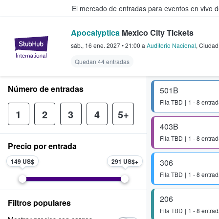
El mercado de entradas para eventos en vivo 
Apocalyptica
Mexico City Tickets
StubHub: compra y venta de entr
sáb., 16 ene. 2027
•
21:00
a
Auditorio Nacional
,
Ciudad
Quedan 44 entradas
Número de entradas
501B
Fila
TBD
1 - 8 entra
1
2
3
4
5+
403B
Fila
TBD
1 - 8 entra
Precio por entrada
149 US$
291 US$
306
Fila
TBD
1 - 8 entra
206
Filtros populares
Fila
TBD
1 - 8 entra