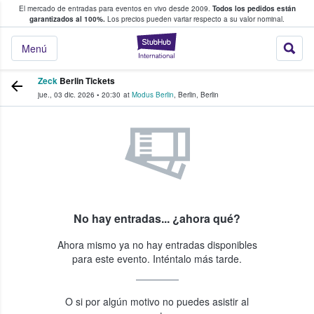
El mercado de entradas para eventos en vivo desde 2009.
Todos los pedidos están
 y venta de entradas entre fans
garantizados al 100%.
Los precios pueden variar respecto a su valor nominal.
StubHub: compra y
Menú
Zeck
Berlin Tickets
jue., 03 dic. 2026
•
20:30
at
Modus Berlin
,
Berlin
,
Berlin
No hay entradas... ¿ahora qué?
Ahora mismo ya no hay entradas disponibles
para este evento. Inténtalo más tarde.
O si por algún motivo no puedes asistir al