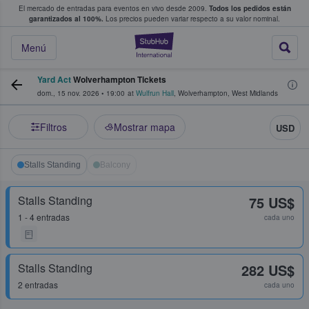
El mercado de entradas para eventos en vivo desde 2009.
Todos los pedidos están
 y venta de entradas entre fans
garantizados al 100%.
Los precios pueden variar respecto a su valor nominal.
StubHub: compra y
Menú
Yard Act
Wolverhampton Tickets
dom., 15 nov. 2026
•
19:00
at
Wulfrun Hall
,
Wolverhampton
,
West Midlands
Filtros
Mostrar mapa
USD
Stalls Standing
Balcony
Stalls Standing
75 US$
1 - 4 entradas
cada uno
Stalls Standing
282 US$
2 entradas
cada uno