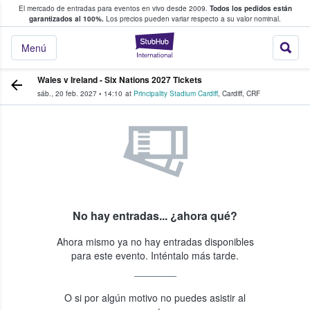
El mercado de entradas para eventos en vivo desde 2009.
Todos los pedidos están
 y venta de entradas entre fans
garantizados al 100%.
Los precios pueden variar respecto a su valor nominal.
StubHub: compra y
Menú
Wales v Ireland - Six Nations 2027 Tickets
sáb., 20 feb. 2027
•
14:10
at
Principality Stadium Cardiff
,
Cardiff
,
CRF
No hay entradas... ¿ahora qué?
Ahora mismo ya no hay entradas disponibles
para este evento. Inténtalo más tarde.
O si por algún motivo no puedes asistir al