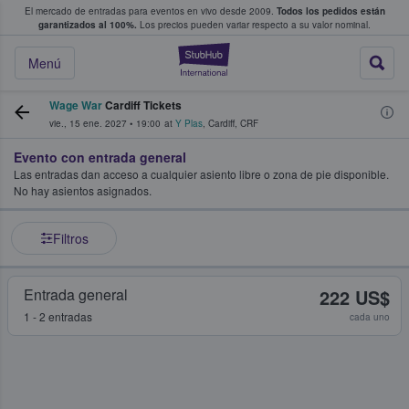
El mercado de entradas para eventos en vivo desde 2009.
Todos los pedidos están
 y venta de entradas entre fans
garantizados al 100%.
Los precios pueden variar respecto a su valor nominal.
StubHub: compra y
Menú
Wage War
Cardiff Tickets
vie., 15 ene. 2027
•
19:00
at
Y Plas
,
Cardiff
,
CRF
Evento con entrada general
Las entradas dan acceso a cualquier asiento libre o zona de pie disponible.
No hay asientos asignados.
Filtros
Entrada general
222 US$
1 - 2 entradas
cada uno