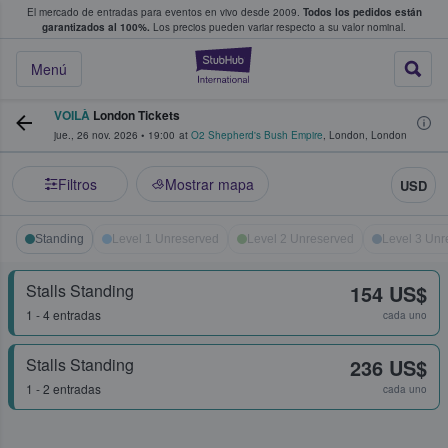
El mercado de entradas para eventos en vivo desde 2009.
Todos los pedidos están
 y venta de entradas entre fans
garantizados al 100%.
Los precios pueden variar respecto a su valor nominal.
StubHub: compra y
Menú
VOILÀ
London Tickets
jue., 26 nov. 2026
•
19:00
at
O2 Shepherd's Bush Empire
,
London
,
London
Filtros
Mostrar mapa
USD
Standing
Level 1 Unreserved
Level 2 Unreserved
Level 3 Unr
Stalls Standing
154 US$
1 - 4 entradas
cada uno
Stalls Standing
236 US$
1 - 2 entradas
cada uno