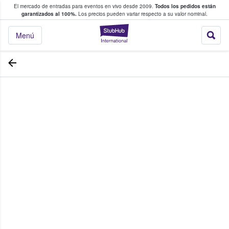
El mercado de entradas para eventos en vivo desde 2009.
Todos los pedidos están
 y venta de entradas entre fans
garantizados al 100%.
Los precios pueden variar respecto a su valor nominal.
StubHub: compra y
Menú