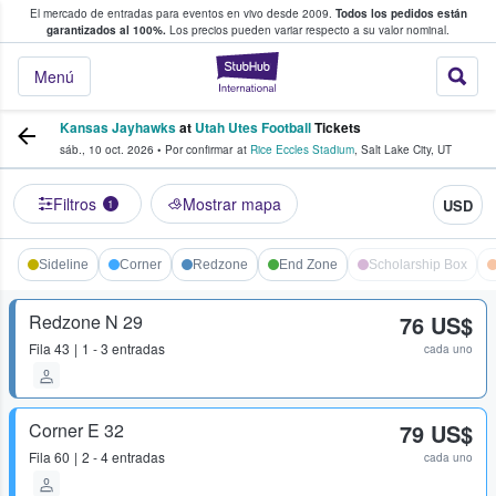
El mercado de entradas para eventos en vivo desde 2009.
Todos los pedidos están
 y venta de entradas entre fans
garantizados al 100%.
Los precios pueden variar respecto a su valor nominal.
StubHub: compra y
Menú
Kansas Jayhawks
at
Utah Utes Football
Tickets
sáb., 10 oct. 2026
•
Por confirmar
at
Rice Eccles Stadium
,
Salt Lake City
,
UT
Filtros
Mostrar mapa
USD
1
Sideline
Corner
Redzone
End Zone
Scholarship Box
Redzone N 29
76 US$
Fila
43
1 - 3 entradas
cada uno
Corner E 32
79 US$
Fila
60
2 - 4 entradas
cada uno