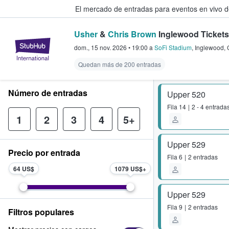
El mercado de entradas para eventos en vivo 
Usher
&
Chris Brown
Inglewood Tickets
StubHub: compra y venta de entr
dom., 15 nov. 2026
•
19:00
a
SoFi Stadium
,
Inglewood
,
Quedan más de 200 entradas
Número de entradas
Upper 520
Fila
14
2 - 4 entrada
1
2
3
4
5+
Upper 529
Precio por entrada
Fila
6
2 entradas
64 US$
1079 US$
Upper 529
Fila
9
2 entradas
Filtros populares