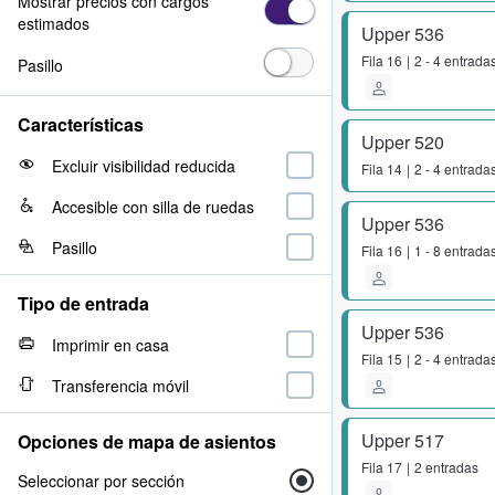
Mostrar precios con cargos
estimados
Upper 536
Fila
16
2 - 4 entrada
Pasillo
Características
Upper 520
Excluir visibilidad reducida
Fila
14
2 - 4 entrada
Accesible con silla de ruedas
Upper 536
Pasillo
Fila
16
1 - 8 entrada
Tipo de entrada
Upper 536
Imprimir en casa
Fila
15
2 - 4 entrada
Transferencia móvil
Upper 517
Opciones de mapa de asientos
Fila
17
2 entradas
Seleccionar por sección