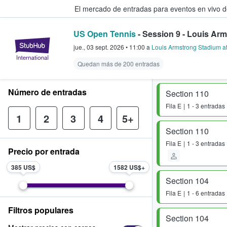
El mercado de entradas para eventos en vivo 
US Open Tennis
- Session 9 - Louis Arm
StubHub: compra y venta de entr
jue., 03 sept. 2026
•
11:00
a
Louis Armstrong Stadium at 
Quedan más de 200 entradas
Número de entradas
Section 110
Fila
E
1 - 3 entradas
1
2
3
4
5+
Section 110
Fila
E
1 - 3 entradas
Precio por entrada
385 US$
1582 US$
Section 104
Fila
E
1 - 6 entradas
Filtros populares
Section 104