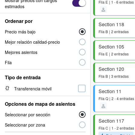
Mostrar precios con cargos
Fila
E
1 - 6 entradas
estimados
Ordenar por
Section 118
Precio más bajo
Fila
B
2 entradas
Mejor relación calidad-precio
Section 105
Mejores asientos
Fila
E
2 entradas
Fila
Section 120
Fila
B
3 entradas
Tipo de entrada
Transferencia móvil
Section 11
Fila
Q
2 - 4 entradas
Opciones de mapa de asientos
Seleccionar por sección
Section 117
Seleccionar por zona
Fila
C
1 - 2 entradas