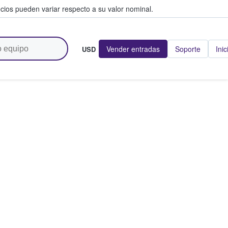
cios pueden variar respecto a su valor nominal.
Vender entradas
Soporte
Inic
USD