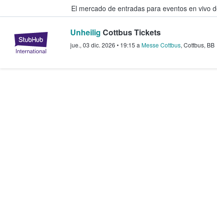
El mercado de entradas para eventos en vivo 
Unheilig
Cottbus Tickets
StubHub: compra y venta de entr
jue., 03 dic. 2026
•
19:15
a
Messe Cottbus
,
Cottbus
,
BB