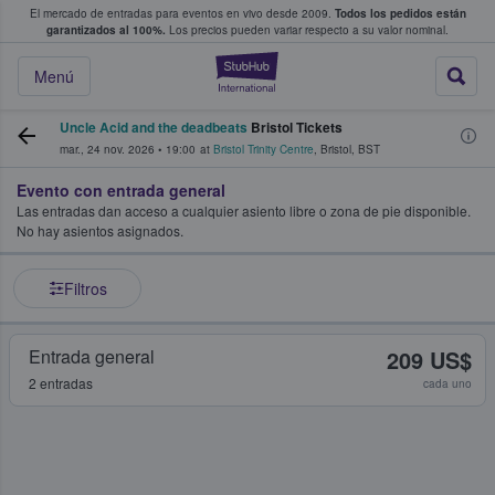
El mercado de entradas para eventos en vivo desde 2009.
Todos los pedidos están
 y venta de entradas entre fans
garantizados al 100%.
Los precios pueden variar respecto a su valor nominal.
StubHub: compra y
Menú
Uncle Acid and the deadbeats
Bristol Tickets
mar., 24 nov. 2026
•
19:00
at
Bristol Trinity Centre
,
Bristol
,
BST
Evento con entrada general
Las entradas dan acceso a cualquier asiento libre o zona de pie disponible.
No hay asientos asignados.
Filtros
Entrada general
209 US$
2 entradas
cada uno