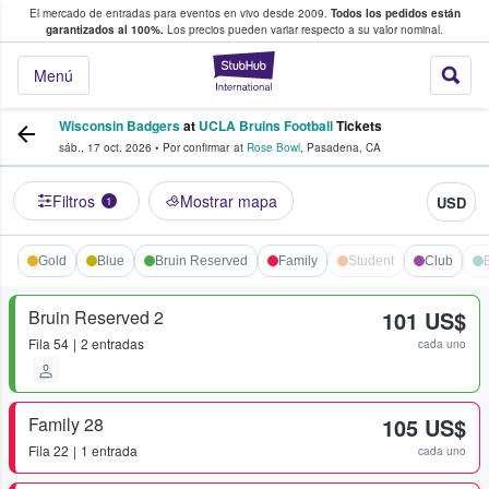
El mercado de entradas para eventos en vivo desde 2009.
Todos los pedidos están
 y venta de entradas entre fans
garantizados al 100%.
Los precios pueden variar respecto a su valor nominal.
StubHub: compra y
Menú
Wisconsin Badgers
at
UCLA Bruins Football
Tickets
sáb., 17 oct. 2026
•
Por confirmar
at
Rose Bowl
,
Pasadena
,
CA
Filtros
Mostrar mapa
USD
1
Gold
Blue
Bruin Reserved
Family
Student
Club
Bruin Reserved 2
101 US$
Fila
54
2 entradas
cada uno
Family 28
105 US$
Fila
22
1 entrada
cada uno