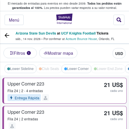
El mercado de entradas para eventos en vivo desde 2009.
Todos los pedidos están
 y venta de entradas entre fans
garantizados al 100%.
Los precios pueden variar respecto a su valor nominal.
StubHub: compra y
Menú
Arizona State Sun Devils
at
UCF Knights Football
Tickets
sáb., 14 nov. 2026
•
Por confirmar
at
Acrisure Bounce House
,
Orlando
,
FL
Filtros
Mostrar mapa
USD
1
Lower Sideline
Club Seats
Lower Corner
Lower End Zone
Upper Corner 223
21 US$
Fila
24
2 - 4 entradas
cada uno
Entrega Rápida
Upper Corner 223
21 US$
Fila
24
2 entradas
cada uno