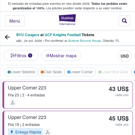
El mercado de entradas para eventos en vivo desde 2009.
Todos los pedidos están
 y venta de entradas entre fans
garantizados al 100%.
Los precios pueden variar respecto a su valor nominal.
StubHub: compra y
Menú
BYU Cougars
at
UCF Knights Football
Tickets
sáb., 24 oct. 2026
•
Por confirmar
at
Acrisure Bounce House
,
Orlando
,
FL
Filtros
Mostrar mapa
USD
1
Lower Sideline
Club Seats
Lower Corner
Lower End Zone
Upper Corner 223
43 US$
Fila
23
2 - 4 entradas
cada uno
Upper Corner 223
45 US$
Fila
19
2 entradas
cada uno
Entrega Rápida