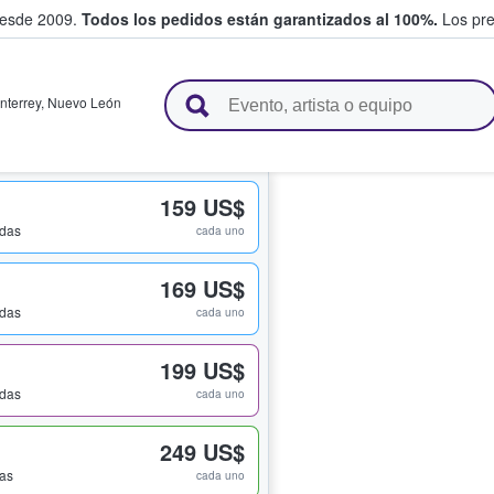
desde 2009.
Todos los pedidos están garantizados al 100%.
Los pre
adas entre fans
nterrey
,
Nuevo León
159 US$
adas
cada uno
169 US$
adas
cada uno
199 US$
adas
cada uno
249 US$
das
cada uno