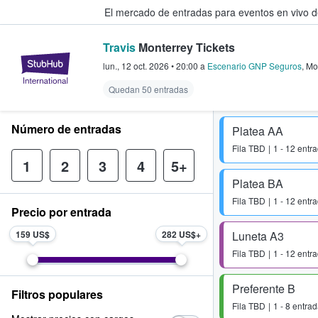
El mercado de entradas para eventos en vivo 
Travis
Monterrey Tickets
StubHub: compra y venta de entr
lun., 12 oct. 2026
•
20:00
a
Escenario GNP Seguros
,
Mo
Quedan 50 entradas
Número de entradas
Platea AA
Fila
TBD
1 - 12 entr
1
2
3
4
5+
Platea BA
Fila
TBD
1 - 12 entr
Precio por entrada
159 US$
282 US$
Luneta A3
Fila
TBD
1 - 12 entr
Preferente B
Filtros populares
Fila
TBD
1 - 8 entra