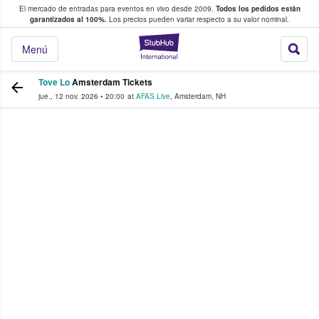
El mercado de entradas para eventos en vivo desde 2009.
Todos los pedidos están
 y venta de entradas entre fans
garantizados al 100%.
Los precios pueden variar respecto a su valor nominal.
StubHub: compra y
Menú
Tove Lo
Amsterdam Tickets
jue., 12 nov. 2026
•
20:00
at
AFAS Live
,
Amsterdam
,
NH