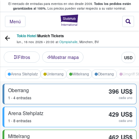
El mercado de entradas para eventos en vivo desde 2009.
Todos los pedidos están
 y venta de entradas entre fans
garantizados al 100%.
Los precios pueden variar respecto a su valor nominal.
StubHub: compra y
Menú
Tokio Hotel
Munich Tickets
lun., 16 nov. 2026
•
20:00
at
Olympiahalle
,
München
,
BV
Filtros
Mostrar mapa
USD
Arena Stehplatz
Unterrang
Mittelrang
Oberrang
Umgriff S
Oberrang
396 US$
1 - 4 entradas
cada uno
Arena Stehplatz
429 US$
1 - 8 entradas
cada uno
Mittelrang
462 US$