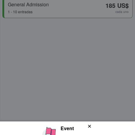
General Admission
185 US$
1 - 10 entradas
cada uno
Event