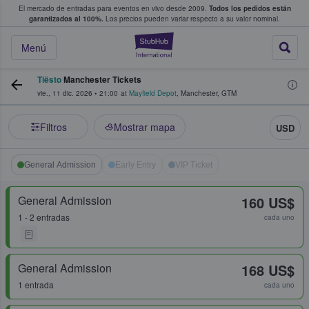
El mercado de entradas para eventos en vivo desde 2009.
Todos los pedidos están
 y venta de entradas entre fans
garantizados al 100%.
Los precios pueden variar respecto a su valor nominal.
StubHub: compra y
Menú
Tiësto
Manchester Tickets
vie., 11 dic. 2026
•
21:00
at
Mayfield Depot
,
Manchester
,
GTM
Filtros
Mostrar mapa
USD
General Admission
Early Entry
VIP Ticket
General Admission
160 US$
1 - 2 entradas
cada uno
General Admission
168 US$
1 entrada
cada uno