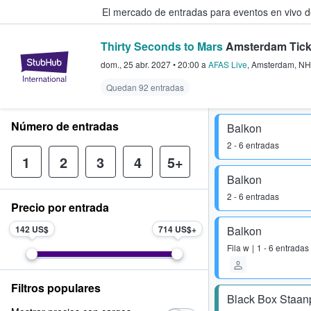
El mercado de entradas para eventos en vivo 
Thirty Seconds to Mars
Amsterdam Tick
StubHub: compra y venta de entr
dom., 25 abr. 2027
•
20:00
a
AFAS Live
,
Amsterdam
,
NH
Quedan 92 entradas
Número de entradas
Balkon
2 - 6 entradas
1
2
3
4
5+
Balkon
2 - 6 entradas
Precio por entrada
142 US$
714 US$
Balkon
Fila
w
1 - 6 entradas
Filtros populares
Black Box Staan