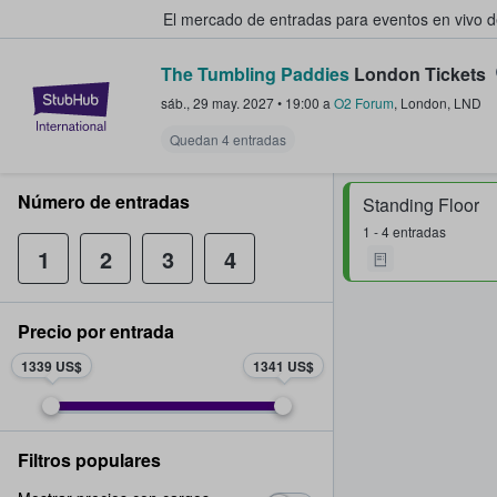
El mercado de entradas para eventos en vivo 
The Tumbling Paddies
London Tickets
StubHub: compra y venta de entr
sáb., 29 may. 2027
•
19:00
a
O2 Forum
,
London
,
LND
Quedan 4 entradas
Número de entradas
Standing Floor
1 - 4 entradas
1
2
3
4
Precio por entrada
1339 US$
1341 US$
Filtros populares