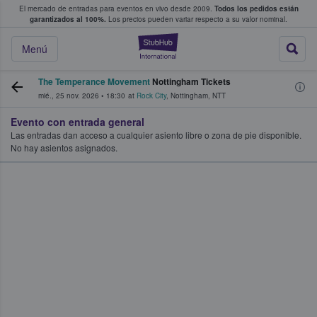
El mercado de entradas para eventos en vivo desde 2009.
Todos los pedidos están
 y venta de entradas entre fans
garantizados al 100%.
Los precios pueden variar respecto a su valor nominal.
StubHub: compra y
Menú
The Temperance Movement
Nottingham Tickets
mié., 25 nov. 2026
•
18:30
at
Rock City
,
Nottingham
,
NTT
Evento con entrada general
Las entradas dan acceso a cualquier asiento libre o zona de pie disponible.
No hay asientos asignados.