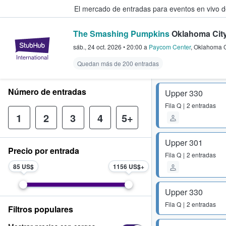
El mercado de entradas para eventos en vivo 
The Smashing Pumpkins
Oklahoma City
StubHub: compra y venta de entr
sáb., 24 oct. 2026
•
20:00
a
Paycom Center
,
Oklahoma C
Quedan más de 200 entradas
Número de entradas
Upper 330
Fila
Q
2 entradas
1
2
3
4
5+
Upper 301
Precio por entrada
Fila
Q
2 entradas
85 US$
1156 US$
Upper 330
Fila
Q
2 entradas
Filtros populares