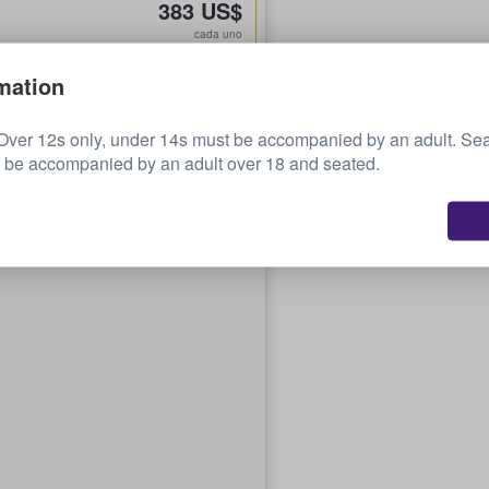
383 US$
cada uno
mation
438 US$
cada uno
Over 12s only, under 14s must be accompanied by an adult. Sea
 be accompanied by an adult over 18 and seated.