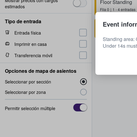
Mostrar precios con cargos
Floor Standing
estimados
Fila
0
1 - 4 entradas
Tipo de entrada
Event infor
Floor Standing
1 - 2 entradas
Entrada física
Standing area: 
Imprimir en casa
Under 14s must
Transferencia móvil
Opciones de mapa de asientos
Seleccionar por sección
Seleccionar por zona
Permitir selección múltiple