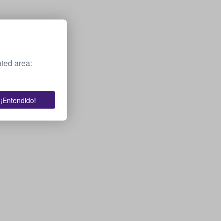
ted area:
¡Entendido!