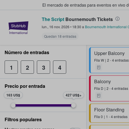
El mercado de entradas para eventos en vivo 
The Script
Bournemouth Tickets
StubHub: compra y venta de entr
lun., 16 nov. 2026
•
18:30
a
Bournemouth International 
Quedan 18 entradas
Número de entradas
Upper Balcony
Fila
W
2 - 4 entradas
1
2
3
4
Balcony
Precio por entrada
Fila
D
2 - 4 entradas
163 US$
427 US$
Floor Standing
Fila
0
1 - 4 entradas
Filtros populares