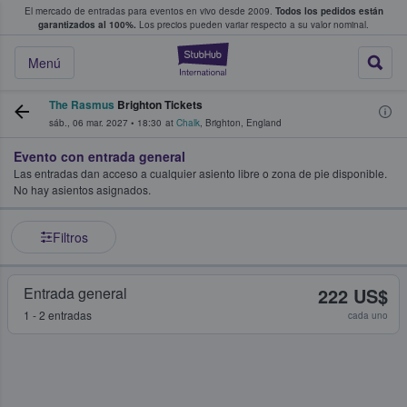
El mercado de entradas para eventos en vivo desde 2009.
Todos los pedidos están
 y venta de entradas entre fans
garantizados al 100%.
Los precios pueden variar respecto a su valor nominal.
StubHub: compra y
Menú
The Rasmus
Brighton Tickets
sáb., 06 mar. 2027
•
18:30
at
Chalk
,
Brighton
,
England
Evento con entrada general
Las entradas dan acceso a cualquier asiento libre o zona de pie disponible.
No hay asientos asignados.
Filtros
Entrada general
222 US$
1 - 2 entradas
cada uno