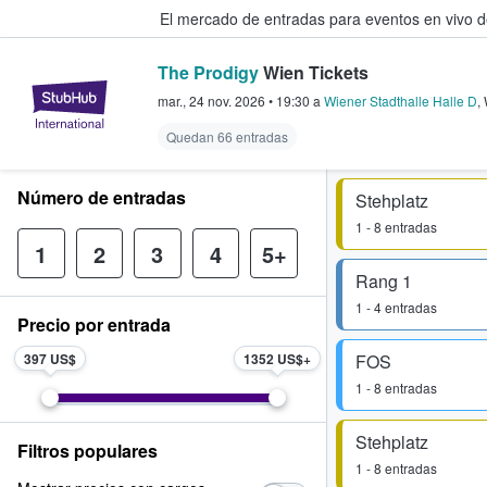
El mercado de entradas para eventos en vivo 
The Prodigy
Wien Tickets
StubHub: compra y venta de entr
mar., 24 nov. 2026
•
19:30
a
Wiener Stadthalle Halle D
,
Quedan 66 entradas
Número de entradas
Stehplatz
1 - 8 entradas
1
2
3
4
5+
Rang 1
1 - 4 entradas
Precio por entrada
397 US$
1352 US$
FOS
1 - 8 entradas
Stehplatz
Filtros populares
1 - 8 entradas