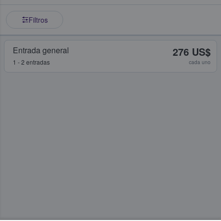
Filtros
Entrada general
276 US$
1 - 2 entradas
cada uno