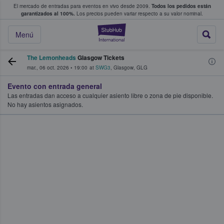
El mercado de entradas para eventos en vivo desde 2009.
Todos los pedidos están
 y venta de entradas entre fans
garantizados al 100%.
Los precios pueden variar respecto a su valor nominal.
StubHub: compra y
Menú
The Lemonheads
Glasgow Tickets
mar., 06 oct. 2026
•
19:00
at
SWG3
,
Glasgow
,
GLG
Evento con entrada general
Las entradas dan acceso a cualquier asiento libre o zona de pie disponible.
No hay asientos asignados.