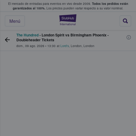
El mercado de entradas para eventos en vivo desde 2009.
Todos los pedidos están
 y venta de entradas entre fans
garantizados al 100%.
Los precios pueden variar respecto a su valor nominal.
StubHub: compra y
Menú
The Hundred
- London Spirit vs Birmingham Phoenix -
Doubleheader Tickets
dom., 09 ago. 2026
•
13:30
at
Lord's
,
London
,
London