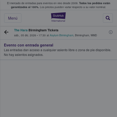
El mercado de entradas para eventos en vivo desde 2009.
Todos los pedidos están
 y venta de entradas entre fans
garantizados al 100%.
Los precios pueden variar respecto a su valor nominal.
StubHub: compra y
Menú
The Hara
Birmingham Tickets
sáb., 05 dic. 2026
•
17:30
at
Asylum Birmingham
,
Birmingham
,
WMD
Evento con entrada general
Las entradas dan acceso a cualquier asiento libre o zona de pie disponible.
No hay asientos asignados.