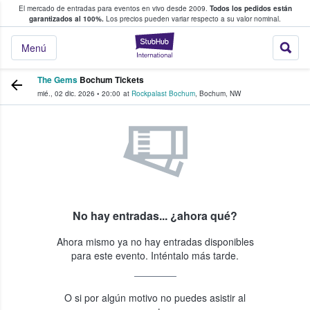
El mercado de entradas para eventos en vivo desde 2009.
Todos los pedidos están
 y venta de entradas entre fans
garantizados al 100%.
Los precios pueden variar respecto a su valor nominal.
StubHub: compra y
Menú
The Gems
Bochum Tickets
mié., 02 dic. 2026
•
20:00
at
Rockpalast Bochum
,
Bochum
,
NW
No hay entradas... ¿ahora qué?
Ahora mismo ya no hay entradas disponibles
para este evento. Inténtalo más tarde.
O si por algún motivo no puedes asistir al