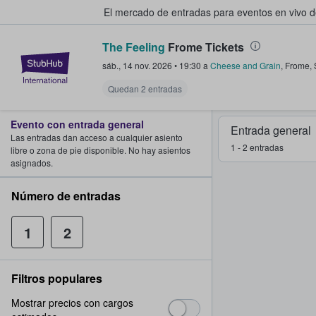
El mercado de entradas para eventos en vivo 
The Feeling
Frome Tickets
StubHub: compra y venta de entr
sáb., 14 nov. 2026
•
19:30
a
Cheese and Grain
,
Frome
,
Quedan 2 entradas
Evento con entrada general
Entrada general
Las entradas dan acceso a cualquier asiento
1 - 2 entradas
libre o zona de pie disponible. No hay asientos
asignados.
Número de entradas
1
2
Filtros populares
Mostrar precios con cargos