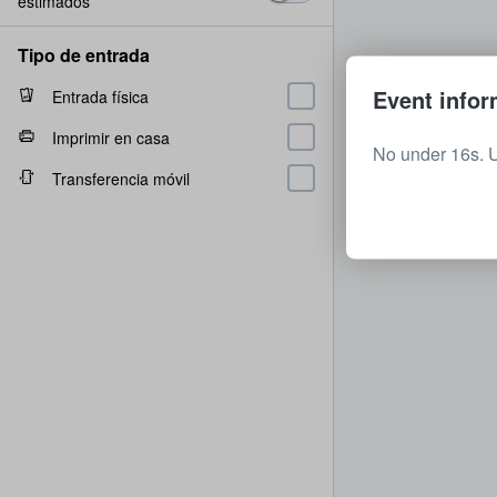
estimados
Tipo de entrada
Event infor
Entrada física
Imprimir en casa
No under 16s. 
Transferencia móvil