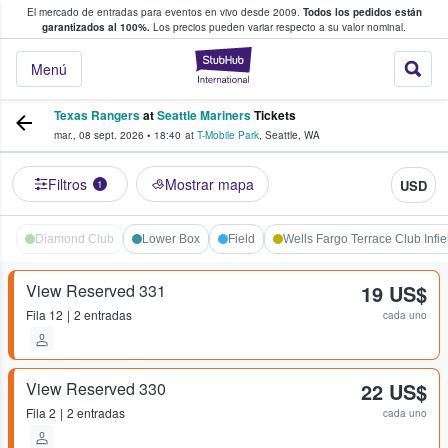
El mercado de entradas para eventos en vivo desde 2009.
Todos los pedidos están
 y venta de entradas entre fans
garantizados al 100%.
Los precios pueden variar respecto a su valor nominal.
StubHub: compra y
Menú
Texas Rangers
at
Seattle Mariners
Tickets
mar., 08 sept. 2026
•
18:40
at
T-Mobile Park
,
Seattle
,
WA
Filtros
Mostrar mapa
USD
1
Diamond Club
Lower Box
Field
Wells Fargo Terrace Club Infie
View Reserved 331
19 US$
Fila
12
2 entradas
cada uno
View Reserved 330
22 US$
Fila
2
2 entradas
cada uno