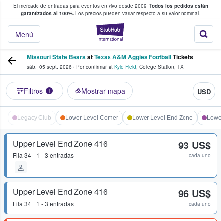
El mercado de entradas para eventos en vivo desde 2009.
Todos los pedidos están
 y venta de entradas entre fans
garantizados al 100%.
Los precios pueden variar respecto a su valor nominal.
StubHub: compra y
Menú
Missouri State Bears
at
Texas A&M Aggies Football
Tickets
sáb., 05 sept. 2026
•
Por confirmar
at
Kyle Field
,
College Station
,
TX
Filtros
Mostrar mapa
USD
1
Legacy Club
Lower Level Corner
Lower Level End Zone
Lower
Upper Level End Zone 416
93 US$
Fila
34
1 - 3 entradas
cada uno
Upper Level End Zone 416
96 US$
Fila
34
1 - 3 entradas
cada uno