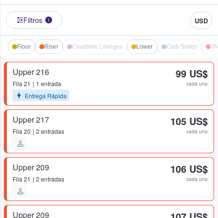
Filtros
USD
1
Floor
Riser
Courtside Lounges
Lower
Club Suites
Th
Upper 216
99 US$
Fila
21
1 entrada
cada uno
Entrega Rápida
Upper 217
105 US$
Fila
20
2 entradas
cada uno
Upper 209
106 US$
Fila
21
2 entradas
cada uno
Upper 209
107 US$