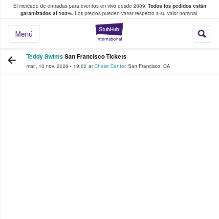
El mercado de entradas para eventos en vivo desde 2009.
Todos los pedidos están
 y venta de entradas entre fans
garantizados al 100%.
Los precios pueden variar respecto a su valor nominal.
StubHub: compra y
Menú
Teddy Swims
San Francisco Tickets
mar., 10 nov. 2026
•
19:00
at
Chase Center
,
San Francisco
,
CA