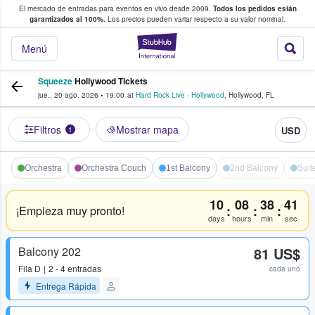
El mercado de entradas para eventos en vivo desde 2009.
Todos los pedidos están
 y venta de entradas entre fans
garantizados al 100%.
Los precios pueden variar respecto a su valor nominal.
StubHub: compra y
Menú
Squeeze
Hollywood Tickets
jue., 20 ago. 2026
•
19:00
at
Hard Rock Live - Hollywood
,
Hollywood
,
FL
Filtros
Mostrar mapa
USD
1
Orchestra
Orchestra Couch
1st Balcony
2nd Balcony
Suit
10
08
38
41
:
:
:
¡Empieza muy pronto!
days
hours
min
sec
Balcony 202
81 US$
Fila
D
2 - 4 entradas
cada uno
Entrega Rápida