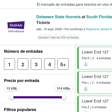
El mercado de entradas para eventos en vivo 
Delaware State Hornets
at
South Florida
Tickets
StubHub: compra y venta de entr
sáb., 19 sept. 2026
•
Por confirmar
a
Raymond James S
Quedan más de 200 entradas
Número de entradas
Lower End 127
Fila
K
2 - 4 entradas
1
2
3
4
5+
Lower End 127
Precio por entrada
Fila
L
2 - 4 entradas
13 US$
314 US$
Lower End 127
Fila
Z
2 entradas
Filtros populares