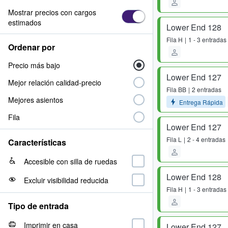
Mostrar precios con cargos
estimados
Lower End 128
Fila
H
1 - 3 entradas
Ordenar por
Precio más bajo
Lower End 127
Mejor relación calidad-precio
Fila
BB
2 entradas
Mejores asientos
Entrega Rápida
Fila
Lower End 127
Fila
L
2 - 4 entradas
Características
Accesible con silla de ruedas
Lower End 128
Excluir visibilidad reducida
Fila
H
1 - 3 entradas
Tipo de entrada
Imprimir en casa
Lower End 127